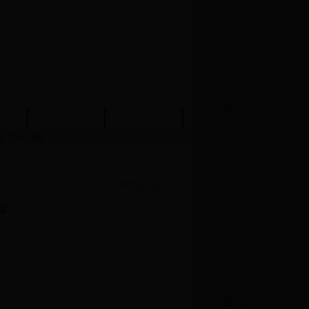
机关建设
学习交流
发《2017年度济南市历下区事业单位绩效考核工作实施方案》的通知
·关于公布济南市
2017-12-25
页