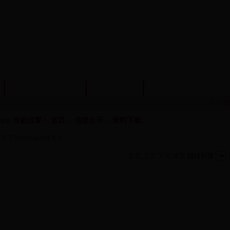
机构编制管理
监督检查
事业单位监督管理
·关于印
当前位置：
首页
→
信息公开
→
资料下载
· 历下区机构编制核查表
首页
上页
下页
尾页
跳转到第