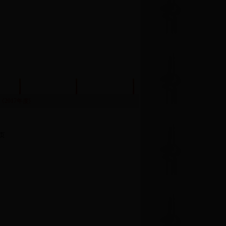
机关建设
学习交流
《2017年度济南市历下区事业单位绩效考核工作实施方案》的通知
·关于公布济南市村
页