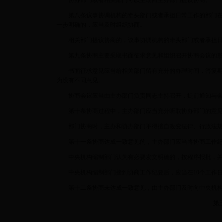
协办部门或者相关部门可以主动向主办部门提议协商。
第八条议事协调机构的牵头部门或者承担日常工作的部门在
一步明确的，应当及时组织协商。
相关部门提议协商的，议事协调机构的牵头部门或者承担日
第九条协商主要采取书面征求意见和组织召开协商会议的形
书面征求意见应当给相关部门留有充分的办理时间，答复期限
为没有不同意见。
协商会议应当由主办部门负责同志主持召开，提前通知与会
第十条协商过程中，主办部门应当充分听取协办部门的意见
部门协商时，主办和协办部门不得擅自改变法律、行政法规、
第十一条协商达成一致意见的，主办部门应当将协商工作纪
中央机构编制部门认为有必要发文明确的，按程序报批，并
中央机构编制部门接到协商工作纪要后，应当在10个工作日
第十二条协商未达成一致意见，由主办部门及时向中央机构
第