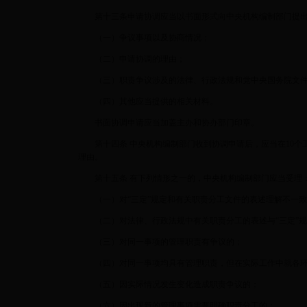
第十三条申请协调应当以书面形式向中央机构编制部门提出
（一）争议事项以及协商情况；
（二）申请协调的理由；
（三）职责争议涉及的法律、行政法规和党中央国务院文
（四）其他应当提供的相关材料。
书面协调申请应当加盖主办和协办部门印章。
第十四条 中央机构编制部门收到协调申请后，应当在10个
理由。
第十五条 有下列情形之一的，中央机构编制部门应当受理
（一）对“三定”规定和有关职责分工文件的表述理解不一致
（二）对法律、行政法规中有关职责分工的表述与“三定”规
（三）对同一事项的管理职责有争议的；
（四）对同一事项均具有管理职责，但在实际工作中就各环
（五）因实际情况发生变化造成职责争议的；
（六）因出现新的管理事项需要明确职责分工的；