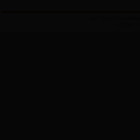
地址：济南市历下区解放东路99号历
ICP备案号：102