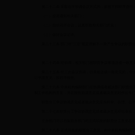
第二十二条 采取召开协调会议方式的，依照下列程序进行
（一）提前通知相关部门；
（二）组织召开会议，认真听取相关部门意见；
（三）做好会议记录。
第二十三条 部门对“三定”规定理解不一致产生争议的职责
第二十四条 经协调，相关部门就职责争议事项达成一致意见
第二十五条 经三次会议协调，仍未能达成一致意见的，中央
订书面意见，按程序报批。
第二十六条 中央机构编制部门在协调或者裁决部门职责分工
制工作机构的意见，并在报批协调意见或者裁决意见时作出专
职责分工争议协调意见或者裁决意见应当科学、合理、公平
第二十七条职责分工争议协调意见或者裁决意见经批准后，
主办部门可以召集协办部门对正式印发的职责分工意见在工
第二十八条 正式印发的职责分工意见，由中央机构编制部门