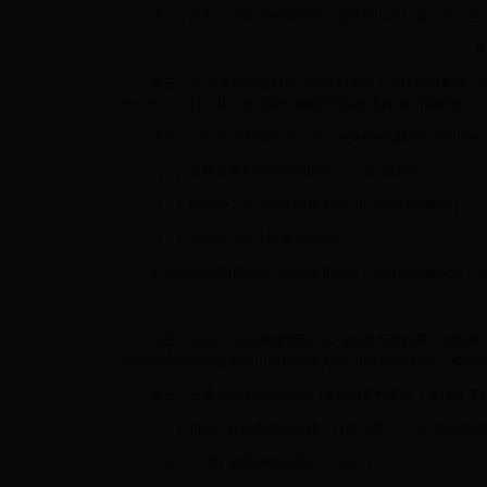
第二十九条 正式印发的职责分工意见可以向社会公开，但法
第
第三十条 中央机构编制部门办理职责分工争议协调事项，应
长60个工作日，并应当将延长期限的理由告知申请协调的部门
第三十一条 有下列情形之一的，中央机构编制部门可以中止
（一）机构改革期间正在制定部门“三定”规定的；
（二）职责分工争议涉及的相关部门正在进行调整的；
（三）其他应当中止协调的情形。
中止协调情形消除后，应当恢复协调；争议已经解决的，不
第三十二条 中央机构编制部门应当按照管理权限，对协商工
也可以会同纪检监察部门和其他有关部门进行监督检查。被检
第三十三条 中央机构编制部门实施监督检查时，发现有下列
（一）协商工作纪要改变法律、行政法规、“三定”规定和党
（二） 部门协商中协办部门不全的；