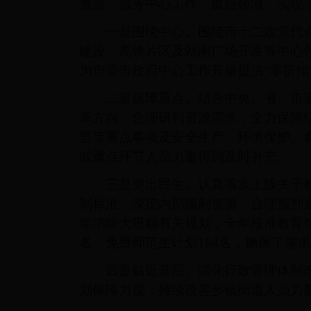
资源，服务中心工作、重点领域，实现
一是围绕中心。围绕市十二次党代会确
建设、高铁片区及站南广场开发等中心
为市委市政府中心工作开展提供“零折扣
二是保障重点。结合中央、省、市重
革方向，合理研判资源需求，全力保障
坚等重点事项及安全生产、环境保护、
或重点环节人员力量得到及时补充。
三是突出民生。认真落实上级关于教
制标准，深挖内部编制资源，合理预判
年消除大班额有关规划，全年核准教育
名，免费师范生计划
184
名，确保了需求
四是贴近基层。深化行政管理体制改
划保障力度，持续改善乡镇街道人员力