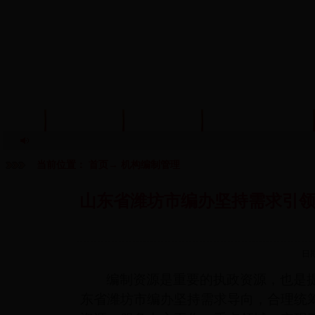
首页
信息公开
政策法规
机构编制管理
当前位置：
首页
→
机构编制管理
山东省潍坊市编办坚持需求引领
日
编制资源是重要的执政资源，也是
东省潍坊市编办坚持需求导向，合理统