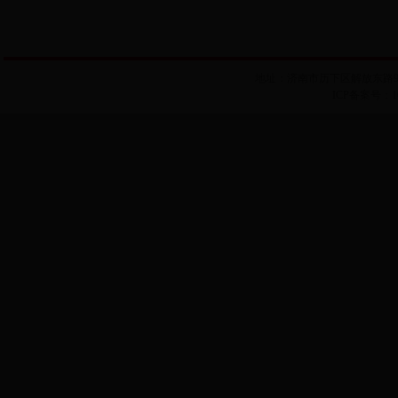
地址：济南市历下区解放东路99号历
ICP备案号：102