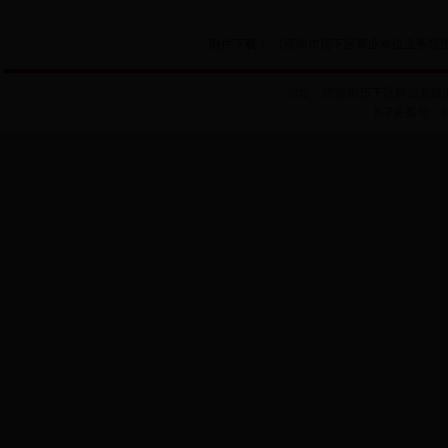
附件下载：
《济南市历下区事业单位业务范围清
地址：济南市历下区解放东路99号历
ICP备案号：102