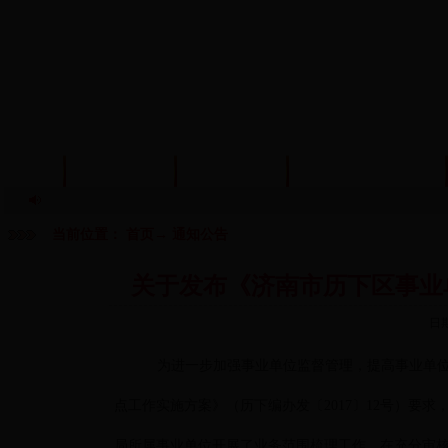
首页
信息公开
政策法规
机构编制管理
当前位置：
首页
→
通知公告
关于发布《济南市历下区事业
日
为进一步加强事业单位监督管理，提高事业单
点工作实施方案》（历下编办发〔2017〕12号）要
局所属事业单位开展了业务范围梳理工作，在充分审