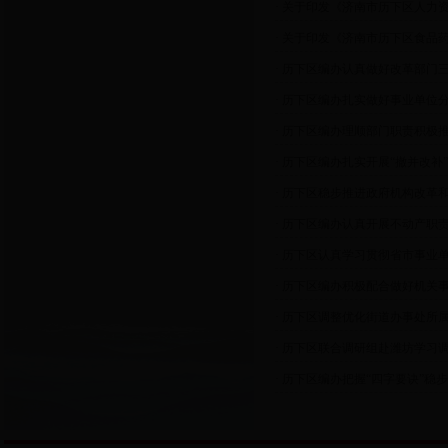
· 关于印发《济南市历下区人力
· 关于印发《济南市历下区食品
· 历下区编办认真做好改革部门
· 历下区编办扎实做好事业单位
· 历下区编办理顺部门职责积极
· 历下区编办扎实开展“撤并改
· 历下区稳步推进政府机构改革
· 历下区编办认真开展不动产职
· 历下区认真学习贯彻省市事业
· 历下区编办积极配合做好机关
· 历下区调整优化街道办事处所
· 历下区联合调研组赴潍坊学习
· 历下区编办把握“四字要诀”