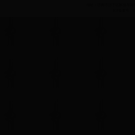
地址：济南市历下区解放东路99号历
ICP备案号：102