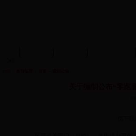
首页
信息公开
政策法规
机构编制管理
当前位置：
首页
→
通知公告
关于编制公布“零跑腿
日
历下职
区直有关部门（单位），各街道办事处