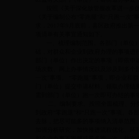
按照《关于深化放管服改革进一步优
《关于编制公布“零跑腿”和“只跑一次”
求，2017年9月底前，县区政府推出第
项清单有关事宜通知如下。
一、梳理编制范围。各部门（单位
础，对群众和企业到政府办理的事项进
部门（单位）作出决定的事项（即依申
场次数、网上办事情况以及涉及到多个部
一次”事项。 “零跑腿”事项，即企业
门（单位）提交申请材料、领取办理结果
需到部门（单位）跑一次即可办结的事
二、编制要求。按照全面梳理、分
到政府“零跑退”和“只跑一次”事项。
去脉，把尽可能多的事项纳入清单范围。
加强分析研究，加快推进流程优化、环
和企业办事不跑腿或最多跑一次。此次