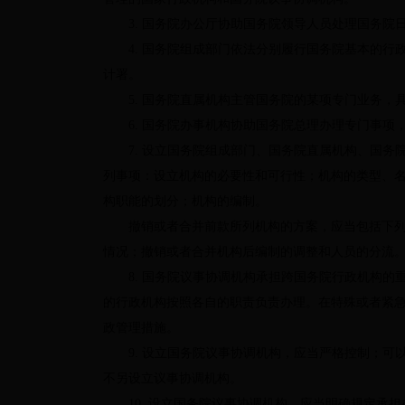
3.
国务院办公厅协助国务院领导人员处理国务院
4.
国务院组成部门依法分别履行国务院基本的行
计署。
5.
国务院直属机构主管国务院的某项专门业务，
6.
国务院办事机构协助国务院总理办理专门事项
7.
设立国务院组成部门、国务院直属机构、国务
列事项：设立机构的必要性和可行性；机构的类型、
构职能的划分；机构的编制。
撤销或者合并前款所列机构的方案，应当包括下
情况；撤销或者合并机构后编制的调整和人员的分流
8.
国务院议事协调机构承担跨国务院行政机构的
的行政机构按照各自的职责负责办理。在特殊或者紧
政管理措施。
9.
设立国务院议事协调机构，应当严格控制；可
不另设立议事协调机构。
10.
设立国务院议事协调机构，应当明确规定承担